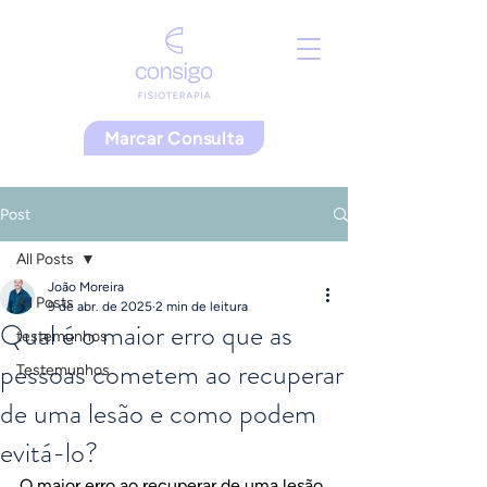
Marcar Consulta
Post
All Posts
João Moreira
All Posts
9 de abr. de 2025
2 min de leitura
Qual é o maior erro que as
testemunhos
pessoas cometem ao recuperar
Testemunhos
de uma lesão e como podem
evitá-lo?
O maior erro ao recuperar de uma lesão 