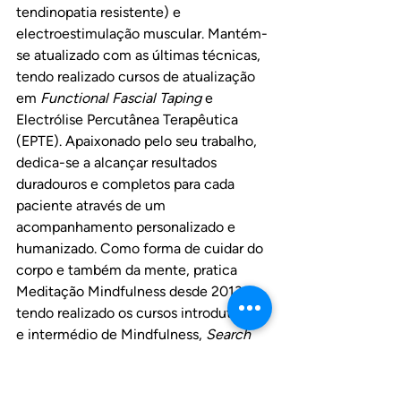
tendinopatia resistente) e 
electroestimulação muscular. Mantém-
se atualizado com as últimas técnicas, 
tendo realizado cursos de atualização 
em 
Functional Fascial Taping
 e 
Electrólise Percutânea Terapêutica 
(EPTE). Apaixonado pelo seu trabalho, 
dedica-se a alcançar resultados 
duradouros e completos para cada 
paciente através de um 
acompanhamento personalizado e 
humanizado. Como forma de cuidar do 
corpo e também da mente, pratica 
Meditação Mindfulness desde 2013, 
tendo realizado os cursos introdutório 
e intermédio de Mindfulness, 
Search 
Inside Yourself
 (desenvolvido pela 
Google
), o programa de 8 semanas 
Mindfulness-Based Stress 