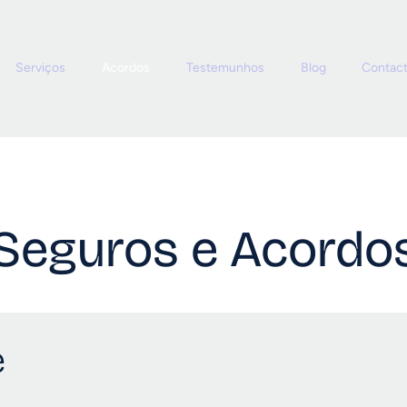
Serviços
Acordos
Testemunhos
Blog
Contac
 Seguros e Acordo
e