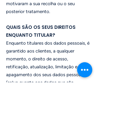
motivaram a sua recolha ou o seu
posterior tratamento.
QUAIS SÃO OS SEUS DIREITOS
ENQUANTO TITULAR?
Enquanto titulares dos dados pessoais, é
garantido aos clientes, a qualquer
momento, o direito de acesso,
retificação, atualização, limitação e
apagamento dos seus dados pessoais
(salvo quanto aos dados que são
indispensáveis à prestação dos serviços
pela Consigo Fisioterapia, devidamente
identificados no Formulário como sendo
de fornecimento obrigatório ou ao
cumprimento de obrigações legais a que
o responsável pelo tratamento esteja