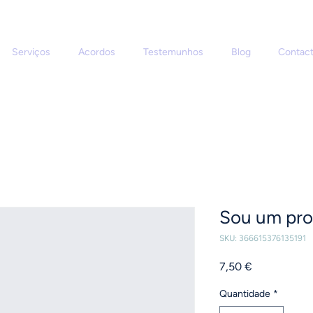
Serviços
Acordos
Testemunhos
Blog
Contac
Sou um pr
SKU: 366615376135191
Preço
7,50 €
Quantidade
*