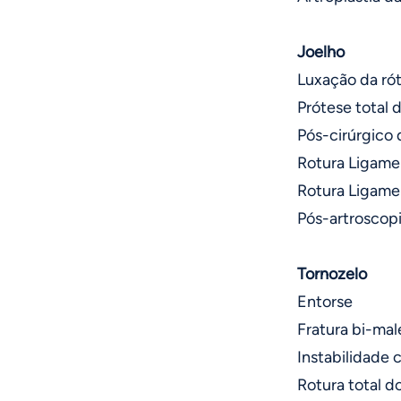
Joelho
Luxação da rót
Prótese total d
Pós-cirúrgico
Rotura Ligame
Rotura Ligamen
Pós-artroscopi
Tornozelo
Entorse
Fratura bi-mal
Instabilidade 
Rotura total d