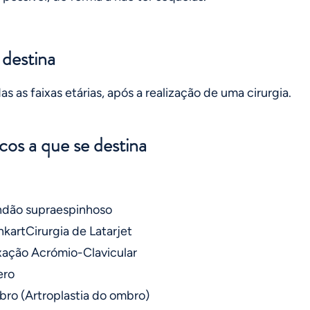
destina
s as faixas etárias, após a realização de uma cirurgia.
icos a que se destina
endão supraespinhoso
nkartCirurgia de Latarjet
xação Acrómio-Clavicular
ero
bro (Artroplastia do ombro)