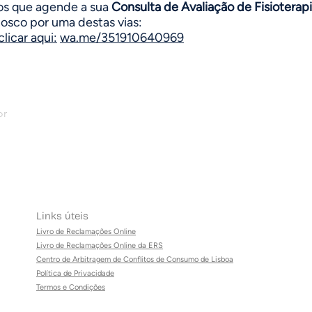
 que agende a sua
Consulta de Avaliação de Fisioterap
osco por uma destas vias:
 clicar aqui:
wa.me/351910640969
or
Links úteis
Livro de Reclamações Online
Livro de Reclamações Online da ERS
Centro de Arbitragem de Conflitos de Consumo de Lisboa
Política de Privacidade
Termos e Condições