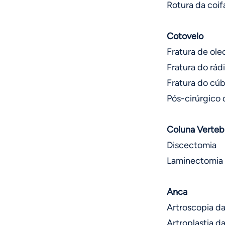
Rotura da coif
Cotovelo
Fratura de ole
Fratura do rád
Fratura do cúb
Pós-cirúrgico 
Coluna Verteb
Discectomia
Laminectomia
Anca
Artroscopia d
Artroplastia d