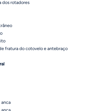
a dos rotadores
crâneo
io
ito
de fratura do cotovelo e antebraço
ral
a anca
a anca