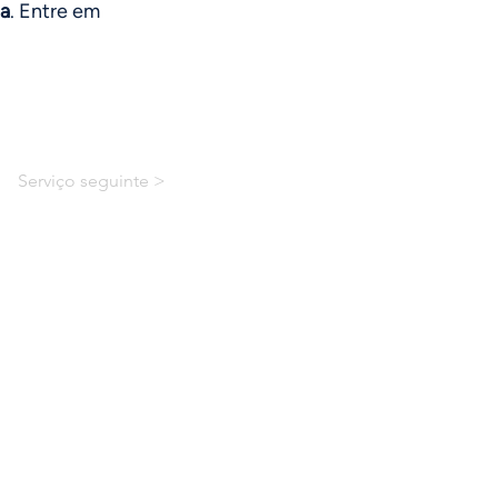
ia
. Entre em
Serviço seguinte >