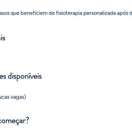
asos que beneficiem de fisioterapia personalizada após da
is
s disponíveis
ucas vagas)
começar?