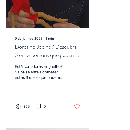
9 de jun. de 2025
∙
3
min
Dores no Joelho? Descubra
3 erros comuns que podem
estar a agravar o problema (e
Está com dores no joelho?
como corrigir)
Saiba se está a cometer
estes 3 erros que podem
levar à dor crónica, inchaço
e sobrecarga articular.
238
0