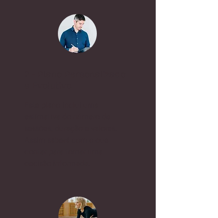
2 - Plano Personalizado
e Evolutivo
Este plano inclui uma
estimativa do número de
sessões, duração e valores.
Assim saberá com o que
contar para tomar uma
decisão informada.