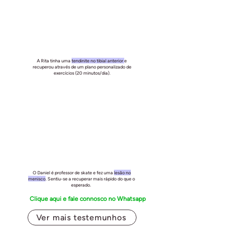
A Rita tinha uma
tendinite no tibial anterior
e
recuperou através de um plano personalizado de
exercícios (20 minutos/dia).
O Daniel é professor de skate e fez uma
lesão no
menisco
. Sentiu-se a recuperar mais rápido do que o
esperado.
Clique aqui e fale connosco no Whatsapp
Ver mais testemunhos