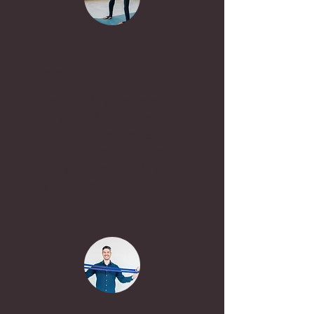
3 - Adaptação de cada
sessão
Cada sessão é adaptada à
sua condição atual, tendo
em conta o seu progresso, as
suas dificuldades e os seus
objetivos. Cada sessão é
diferente da anterior.