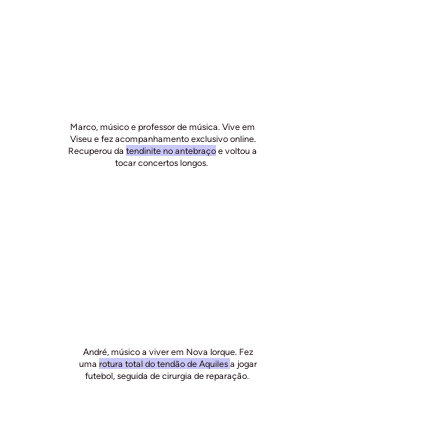
Marco, músico e professor de música. Vive em
Viseu e fez acompanhamento exclusivo online.
Recuperou da
tendinite no antebraço
e voltou a
tocar concertos longos.
André, músico a viver em Nova Iorque. Fez
uma
rotura total do tendão de Aquiles
a jogar
futebol, seguida de cirurgia de reparação.