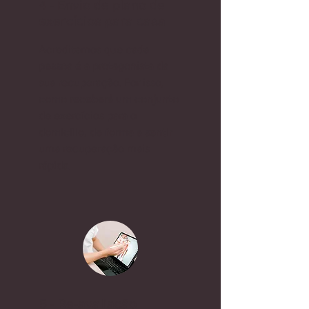
4 - Envio de plano de
exercícios para casa
Acreditamos que cada
pessoa é a protagonista da
sua recuperação. Por isso,
como receberá um conjunto
de exercícios para o
domicílio, de forma a sentir
uma recuperação mais
rápida.
5 - Re-avaliação