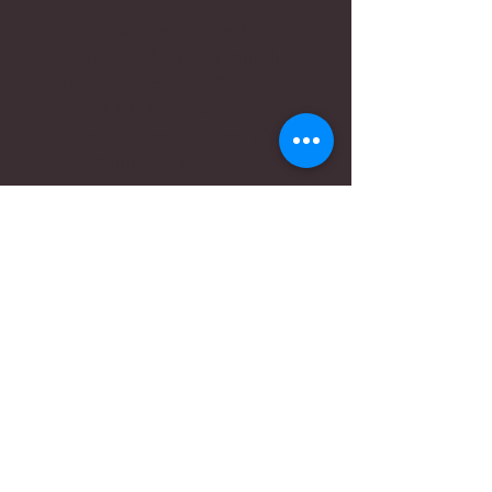
Antes de terminar a sua
última sessão, convidamo-lo
para uma re-avaliação, de
forma a analisarmos
detalhadamente a evolução
até ao momento.
6 - Alta clínica
Mediante a re-avaliação do
fisioterapeuta, irá ter alta e
receber recomendações a