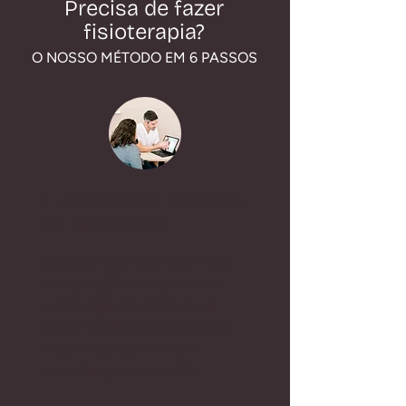
Precisa de fazer
fisioterapia?
O NOSSO MÉTODO EM 6 PASSOS
1 - Consulta de Avaliação
de Fisioterapia
O ponto de partida para a sua
recuperação, em que temos
como objetivo avaliar a sua
lesão, dar-lhe clareza sobre a
mesma e explicar-lhe o
caminho para a solução.